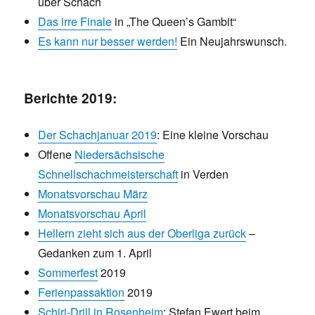
über Schach
Das irre Finale
in „The Queen’s Gambit“
Es kann nur besser werden!
Ein Neujahrswunsch.
Berichte 2019:
Der Schachjanuar 2019
: Eine kleine Vorschau
Offene
Niedersächsische
Schnellschachmeisterschaft
in Verden
Monatsvorschau März
Monatsvorschau April
Hellern zieht sich aus der Oberliga zurück
–
Gedanken zum 1. April
Sommerfest
2019
Ferienpassaktion
2019
Schiri-Drill in Rosenheim
: Stefan Ewert beim