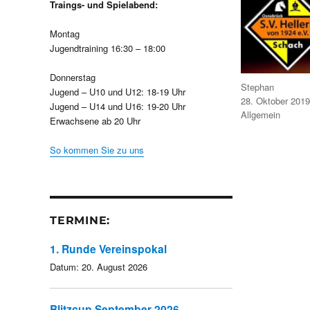
Traings- und Spielabend:
Montag
Jugendtraining 16:30 – 18:00
Donnerstag
Autor
Stephan
Jugend – U10 und U12: 18-19 Uhr
Veröffentlicht
28. Oktober 2019
Jugend – U14 und U16: 19-20 Uhr
am
Kategorien
Allgemein
Erwachsene ab 20 Uhr
So kommen Sie zu uns
TERMINE:
1. Runde Vereinspokal
Datum:
20. August 2026
Blitzcup September 2026