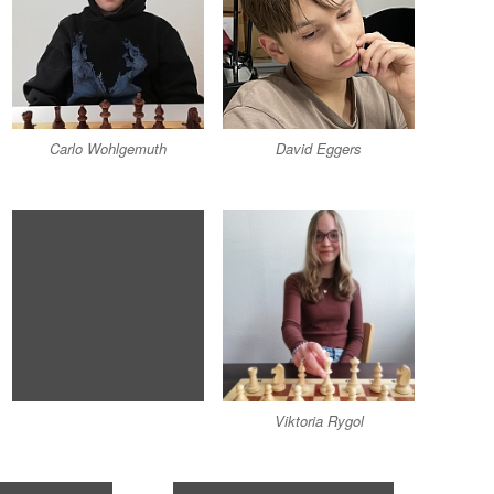
Carlo Wohlgemuth
David Eggers
Viktoria Rygol