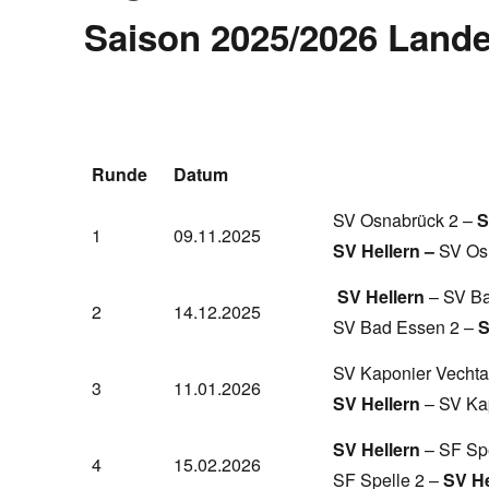
Saison 2025/2026 Land
Runde
Datum
SV Osnabrück 2 –
S
1
09.11.2025
SV Hellern –
SV Os
SV Hellern
– SV B
2
14.12.2025
SV Bad Essen 2 –
S
SV Kaponier Vechta
3
11.01.2026
SV Hellern
– SV Kap
SV Hellern
– SF Sp
4
15.02.2026
SF Spelle 2 –
SV He