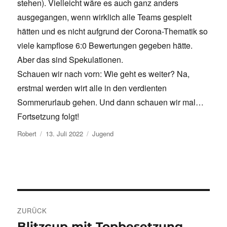
stehen). Vielleicht wäre es auch ganz anders
ausgegangen, wenn wirklich alle Teams gespielt
hätten und es nicht aufgrund der Corona-Thematik so
viele kampflose 6:0 Bewertungen gegeben hätte.
Aber das sind Spekulationen.
Schauen wir nach vorn: Wie geht es weiter? Na,
erstmal werden wirt alle in den verdienten
Sommerurlaub gehen. Und dann schauen wir mal…
Fortsetzung folgt!
Autor
Veröffentlicht
Kategorien
Robert
13. Juli 2022
Jugend
am
Beitragsnavigation
ZURÜCK
Blitzcup mit Topbesetzung
Vorheriger