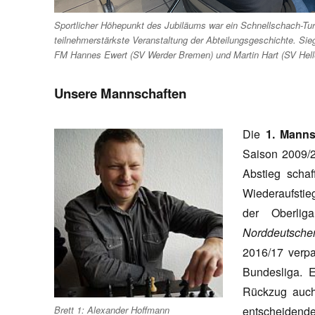
Sportlicher Höhepunkt des Jubiläums war ein Schnellschach-Tur
teilnehmerstärkste Veranstaltung der Abteilungsgeschichte. Si
FM Hannes Ewert (SV Werder Bremen) und Martin Hart (SV Hell
Unsere Mannschaften
Die
1. Manns
Saison 2009/2
Abstieg scha
Wiederaufstie
der Oberlig
Norddeutsche
2016/17 verpa
Bundesliga. E
Rückzug auch 
Brett 1: Alexander Hoffmann
entscheidende