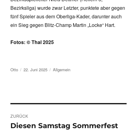
Bezirksliga) wurde zwar Letzter, punktete aber gegen
fünf Spieler aus dem Oberliga-Kader, darunter auch
ein Sieg gegen Blitz-Champ Martin „Locke“ Hart.
Fotos: © Thal 2025
Autor
Veröffentlicht
Kategorien
Otto
22. Juni 2025
Allgemein
am
Beitragsnavigation
ZURÜCK
Diesen Samstag Sommerfest
Vorheriger
Beitrag: