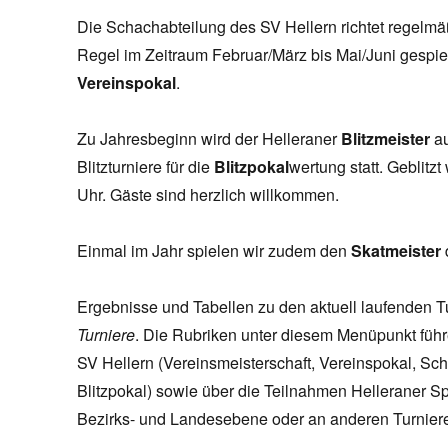
Die Schachabteilung des SV Hellern richtet regelmä
Regel im Zeitraum Februar/März bis Mai/Juni gespielt
Vereinspokal
.
Zu Jahresbeginn wird der Helleraner
Blitzmeister
au
Blitzturniere für die
Blitzpokal
wertung statt. Geblitz
Uhr. Gäste sind herzlich willkommen.
Einmal im Jahr spielen wir zudem den
Skatmeister
Ergebnisse und Tabellen zu den aktuell laufenden T
Turniere
. Die Rubriken unter diesem Menüpunkt führ
SV Hellern (Vereinsmeisterschaft, Vereinspokal, Sch
Blitzpokal) sowie über die Teilnahmen Helleraner Sp
Bezirks- und Landesebene oder an anderen Turniere