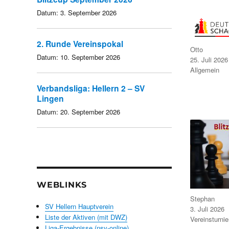
Datum:
3. September 2026
2. Runde Vereinspokal
Autor
Otto
Datum:
10. September 2026
Veröffentlicht
25. Juli 2026
am
Kategorien
Allgemein
Verbandsliga: Hellern 2 – SV
Lingen
Datum:
20. September 2026
WEBLINKS
Autor
Stephan
SV Hellern Hauptverein
Veröffentlicht
3. Juli 2026
am
Liste der Aktiven (mit DWZ)
Kategorien
Vereinsturnie
Liga-Ergebnisse (nsv-online)