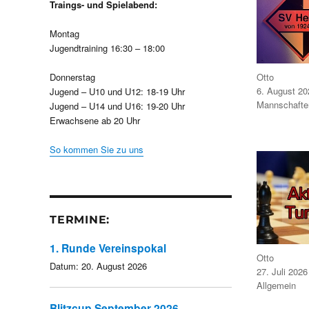
Traings- und Spielabend:
Montag
Jugendtraining 16:30 – 18:00
Autor
Otto
Donnerstag
Veröffentlicht
6. August 20
Jugend – U10 und U12: 18-19 Uhr
am
Kategorien
Mannschafte
Jugend – U14 und U16: 19-20 Uhr
Erwachsene ab 20 Uhr
So kommen Sie zu uns
TERMINE:
1. Runde Vereinspokal
Autor
Otto
Datum:
20. August 2026
Veröffentlicht
27. Juli 2026
am
Kategorien
Allgemein
Blitzcup September 2026