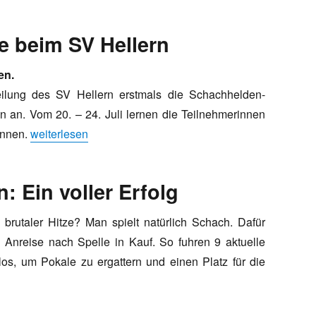
 beim SV Hellern
en.
ilung des SV Hellern erstmals die Schachhelden-
n an. Vom 20. – 24. Juli lernen die Teilnehmerinnen
„Schachhelden-Ferienwoche beim SV Hellern“
ennen.
weiterlesen
: Ein voller Erfolg
utaler Hitze? Man spielt natürlich Schach. Dafür
Anreise nach Spelle in Kauf. So fuhren 9 aktuelle
los, um Pokale zu ergattern und einen Platz für die