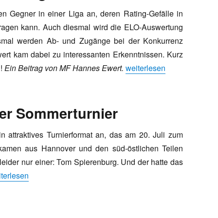
 Gegner in einer Liga an, deren Rating-Gefälle in
ragen kann. Auch diesmal wird die ELO-Auswertung
esmal werden Ab- und Zugänge bei der Konkurrenz
ert kam dabei zu interessanten Erkenntnissen. Kurz
„Wo landen wir? Die Oberl
n!
Ein Beitrag von MF Hannes Ewert.
weiterlesen
ter Sommerturnier
 attraktives Turnierformat an, das am 20. Juli zum
 kamen aus Hannover und den süd-östlichen Teilen
der nur einer: Tom Spierenburg. Und der hatte das
he Intensität beim Lehrter Sommerturnier“
terlesen