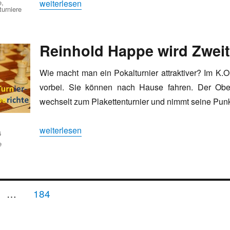
„Bezirksblitzmeisterschaften: Ein voller Erfolg“
e
,
weiterlesen
urniere
Reinhold Happe wird Zwei
Wie macht man ein Pokalturnier attraktiver? Im K.O.-
vorbei. Sie können nach Hause fahren. Der Obe
wechselt zum Plakettenturnier und nimmt seine Punkt
„Reinhold Happe wird Zweiter in Oberhausen“
weiterlesen
6
e
ennummerierung
ITE
SEITE
…
184