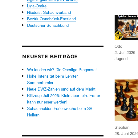
Liga-Orakel
Nieders. Schachverband
Bezirk Osnabrück-Emsland
Deutscher Schachbund
Autor
Otto
Veröffentlicht
2. Juli 2026
am
NEUESTE BEITRÄGE
Kategorien
Jugend
Wo landen wir? Die Oberliga-Prognose!
Hohe Intensität beim Lehrter
Sommerturnier
Neue DWZ-Zahlen sind auf dem Markt
Blitzcup Juli 2026: Klein aber fein. Erster
kann nur einer werden!
Schachhelden-Ferienwoche beim SV
Hellern
Autor
Stephan
Veröffentlicht
28. Juni 202
am