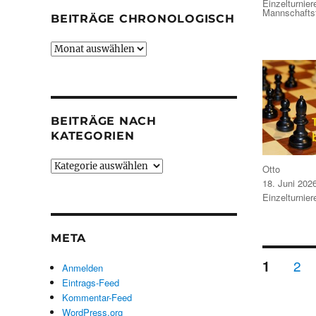
Kategorien
Einzelturnier
Mannschaftst
BEITRÄGE CHRONOLOGISCH
Beiträge
chronologisch
BEITRÄGE NACH
KATEGORIEN
Beiträge
Autor
Otto
nach
Veröffentlicht
18. Juni 202
am
Kategorien
Kategorien
Einzelturnier
META
Seit
SE
SEITE
2
1
Anmelden
Eintrags-Feed
der
Kommentar-Feed
WordPress.org