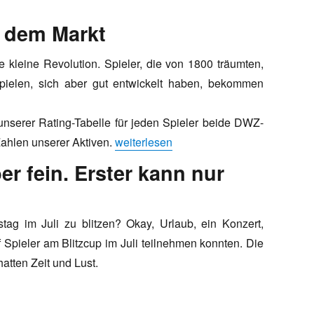
 dem Markt
 kleine Revolution. Spieler, die von 1800 träumten,
pielen, sich aber gut entwickelt haben, bekommen
nserer Rating-Tabelle für jeden Spieler beide DWZ-
„Neue DWZ-Zahlen sind auf dem Markt“
Zahlen unserer Aktiven.
weiterlesen
ber fein. Erster kann nur
 im Juli zu blitzen? Okay, Urlaub, ein Konzert,
 Spieler am Blitzcup im Juli teilnehmen konnten. Die
atten Zeit und Lust.
einer werden!“