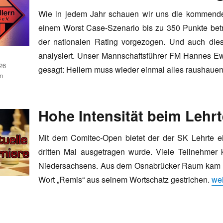
Wie in jedem Jahr schauen wir uns die kommenden
einem Worst Case-Szenario bis zu 350 Punkte bet
der nationalen Rating vorgezogen. Und auch di
analysiert. Unser Mannschaftsführer FM Hannes Ew
26
gesagt: Hellern muss wieder einmal alles raushaue
n
Hohe Intensität beim Lehr
Mit dem Comitec-Open bietet der der SK Lehrte ein
dritten Mal ausgetragen wurde. Viele Teilnehmer
Niedersachsens. Aus dem Osnabrücker Raum kam lei
„Ho
Wort „Remis“ aus seinem Wortschatz gestrichen.
wei