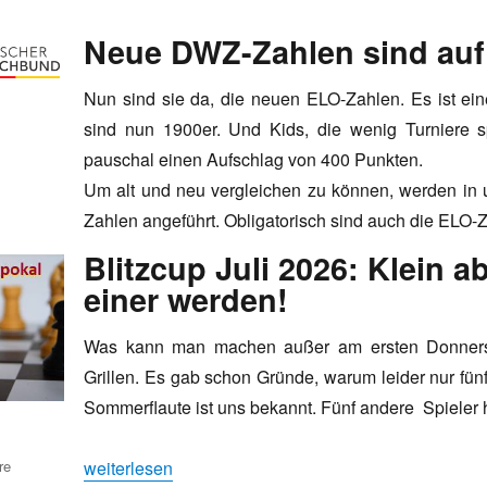
Neue DWZ-Zahlen sind auf
Nun sind sie da, die neuen ELO-Zahlen. Es ist eine
sind nun 1900er. Und Kids, die wenig Turniere s
pauschal einen Aufschlag von 400 Punkten.
Um alt und neu vergleichen zu können, werden in u
Zahlen angeführt. Obligatorisch sind auch die ELO-
Blitzcup Juli 2026: Klein a
einer werden!
Was kann man machen außer am ersten Donnerstag
Grillen. Es gab schon Gründe, warum leider nur fünf
Sommerflaute ist uns bekannt. Fünf andere Spieler h
„Blitzcup Juli 2026: Klein aber fein. Erster kann nur 
re
weiterlesen