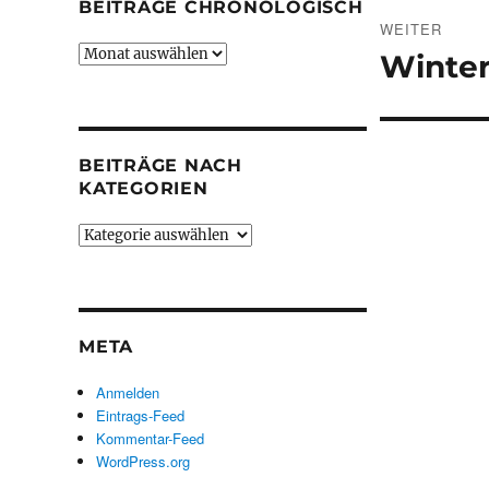
BEITRÄGE CHRONOLOGISCH
WEITER
Beiträge
Winter
Nächster
chronologisch
Beitrag:
BEITRÄGE NACH
KATEGORIEN
Beiträge
nach
Kategorien
META
Anmelden
Eintrags-Feed
Kommentar-Feed
WordPress.org