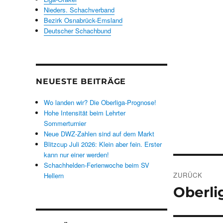
Nieders. Schachverband
Bezirk Osnabrück-Emsland
Deutscher Schachbund
NEUESTE BEITRÄGE
Wo landen wir? Die Oberliga-Prognose!
Hohe Intensität beim Lehrter
Sommerturnier
Neue DWZ-Zahlen sind auf dem Markt
Blitzcup Juli 2026: Klein aber fein. Erster
kann nur einer werden!
Beitrags
Schachhelden-Ferienwoche beim SV
ZURÜCK
Hellern
Oberli
Vorheriger
Beitrag: