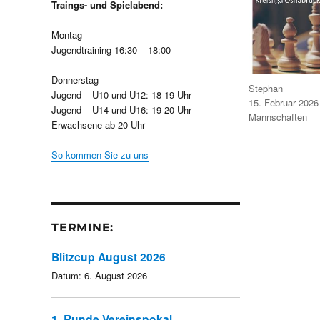
Traings- und Spielabend:
Montag
Jugendtraining 16:30 – 18:00
Donnerstag
Autor
Stephan
Jugend – U10 und U12: 18-19 Uhr
Veröffentlicht
15. Februar 2026
Jugend – U14 und U16: 19-20 Uhr
am
Kategorien
Mannschaften
Erwachsene ab 20 Uhr
So kommen Sie zu uns
TERMINE:
Blitzcup August 2026
Datum:
6. August 2026
1. Runde Vereinspokal