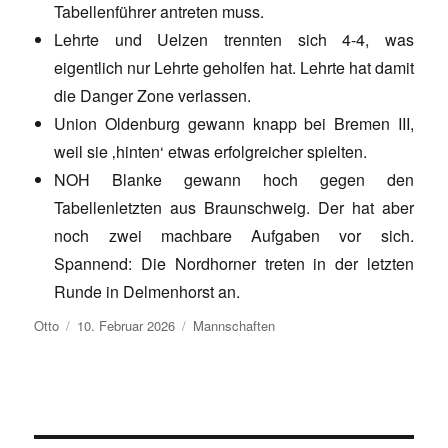
Tabellenführer antreten muss.
Lehrte und Uelzen trennten sich 4-4, was
eigentlich nur Lehrte geholfen hat. Lehrte hat damit
die Danger Zone verlassen.
Union Oldenburg gewann knapp bei Bremen III,
weil sie ‚hinten‘ etwas erfolgreicher spielten.
NOH Blanke gewann hoch gegen den
Tabellenletzten aus Braunschweig. Der hat aber
noch zwei machbare Aufgaben vor sich.
Spannend: Die Nordhorner treten in der letzten
Runde in Delmenhorst an.
Autor
Veröffentlicht
Kategorien
Otto
10. Februar 2026
Mannschaften
am