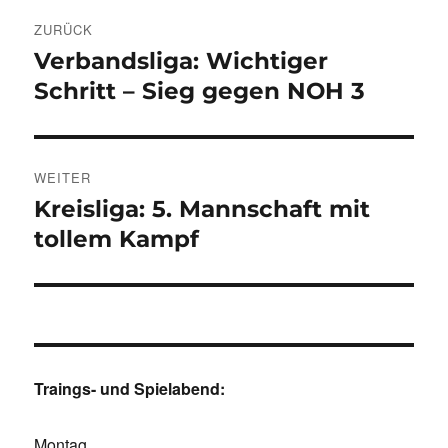
Beitragsnavigation
ZURÜCK
Verbandsliga: Wichtiger
Vorheriger
Beitrag:
Schritt – Sieg gegen NOH 3
WEITER
Kreisliga: 5. Mannschaft mit
Nächster
Beitrag:
tollem Kampf
Traings- und Spielabend:
Montag