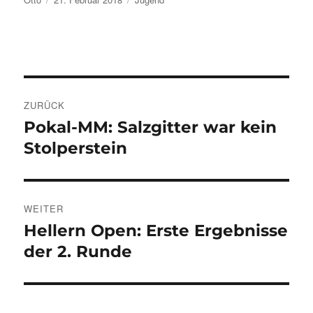
am
Beitragsnavigation
ZURÜCK
Pokal-MM: Salzgitter war kein
Vorheriger
Beitrag:
Stolperstein
WEITER
Hellern Open: Erste Ergebnisse
Nächster
Beitrag:
der 2. Runde