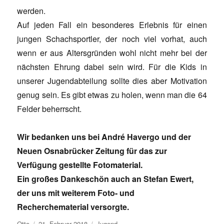
werden.
Auf jeden Fall ein besonderes Erlebnis für einen
jungen Schachsportler, der noch viel vorhat, auch
wenn er aus Altersgründen wohl nicht mehr bei der
nächsten Ehrung dabei sein wird. Für die Kids in
unserer Jugendabteilung sollte dies aber Motivation
genug sein. Es gibt etwas zu holen, wenn man die 64
Felder beherrscht.
Wir bedanken uns bei André Havergo und der
Neuen Osnabrücker Zeitung für das zur
Verfügung gestellte Fotomaterial.
Ein großes Dankeschön auch an Stefan Ewert,
der uns mit weiterem Foto- und
Recherchematerial versorgte.
Autor
Veröffentlicht
Kategorien
Otto
21. Februar 2018
Jugend