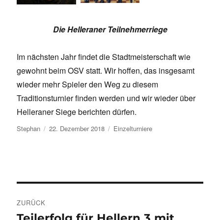
Die Helleraner Teilnehmerriege
Im nächsten Jahr findet die Stadtmeisterschaft wie
gewohnt beim OSV statt. Wir hoffen, das insgesamt
wieder mehr Spieler den Weg zu diesem
Traditionsturnier finden werden und wir wieder über
Helleraner Siege berichten dürfen.
Autor
Veröffentlicht
Kategorien
Stephan
22. Dezember 2018
Einzelturniere
am
Beitragsnavigation
ZURÜCK
Teilerfolg für Hellern 3 mit
Vorheriger