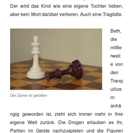
Der wird das Kind wie eine eigene Tochter lieben,
aber kein Wort darüber verlieren. Auch eine Tragödie.
Beth,
die
mittle
rweil
e von
den
Tranq
uilize
Die Dame ist gefallen
rn
anhä
ngig geworden ist, zieht sich immer mehr in ihre
eigene Welt zurück. Die Drogen erlauben es ihr,
Partien im Geiste nachzuspielen und die Figuren