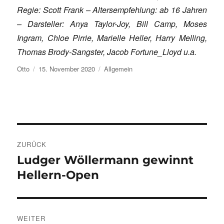
Regie: Scott Frank – Altersempfehlung: ab 16 Jahren
– Darsteller: Anya Taylor-Joy, Bill Camp, Moses
Ingram, Chloe Pirrie, Marielle Heller, Harry Melling,
Thomas Brody-Sangster, Jacob Fortune_Lloyd u.a.
Autor
Veröffentlicht
Kategorien
Otto
15. November 2020
Allgemein
am
Beitragsnavigation
ZURÜCK
Ludger Wöllermann gewinnt
Vorheriger
Beitrag:
Hellern-Open
WEITER