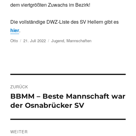
dem viertgrößten Zuwachs im Bezirk!
Die vollständige DWZ-Liste des SV Hellern gibt es
hier
.
Autor
Veröffentlicht
Kategorien
Otto
21. Juli 2022
Jugend
,
Mannschaften
am
Beitragsnavigation
ZURÜCK
BBMM – Beste Mannschaft war
Vorheriger
Beitrag:
der Osnabrücker SV
WEITER