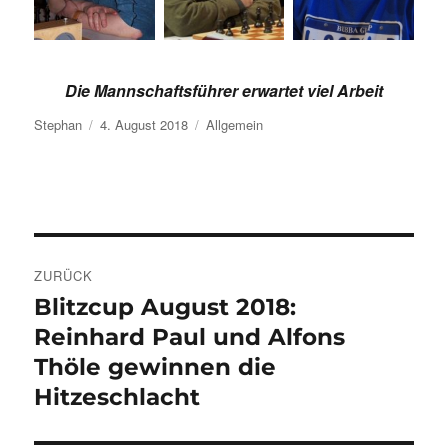
Die Mannschaftsführer erwartet viel Arbeit
Autor
Veröffentlicht
Kategorien
Stephan
4. August 2018
Allgemein
am
Beitragsnavigation
ZURÜCK
Blitzcup August 2018:
Vorheriger
Beitrag:
Reinhard Paul und Alfons
Thöle gewinnen die
Hitzeschlacht