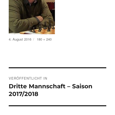
Veröffentlicht
Volle
4. August 2016
180 × 240
am
Größe
Beitragsnavigation
VERÖFFENTLICHT IN
Dritte Mannschaft – Saison
2017/2018