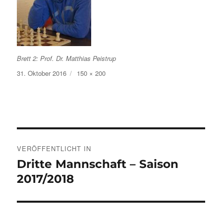
Brett 2: Prof. Dr. Matthias Peistrup
Veröffentlicht
Volle
31. Oktober 2016
150 × 200
am
Größe
Beitragsnavigation
VERÖFFENTLICHT IN
Dritte Mannschaft – Saison
2017/2018