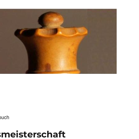
buch
smeisterschaft