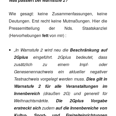
Was passiert bei Warnstufe 2?
Wie gesagt: keine Zusammenfassungen, keine
Deutungen. Erst recht keine Mutmaßungen. Hier die
Pressemitteilung der Nds. Staatskanzlei
(Hervorhebungen
fett
von mir) :
„In Warnstufe 2 wird neu die
Beschränkung auf
2Gplus
eingeführt. 2Gplus bedeutet, dass
zusätzlich zu einem Impf- oder
Genesenennachweis ein aktueller negativer
Testnachweis vorgelegt werden muss.
Dies gilt in
Warnstufe 2 für alle Veranstaltungen im
Innenbereich
(draußen 2G) und generell für
Weihnachtsmärkte.
Die 2Gplus Vorgabe
erstreckt
sich
zudem
auf die Innenbereiche von
Kultur-, Sport- und Freizeiteinrichtungen