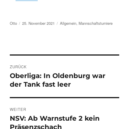
Autor
Veröffentlicht
Kategorien
Otto
25. November 2021
Allgemein
,
Mannschaftsturniere
am
Beitragsnavigation
ZURÜCK
Oberliga: In Oldenburg war
Vorheriger
Beitrag:
der Tank fast leer
WEITER
NSV: Ab Warnstufe 2 kein
Nächster
Beitrag:
Präsenzschach