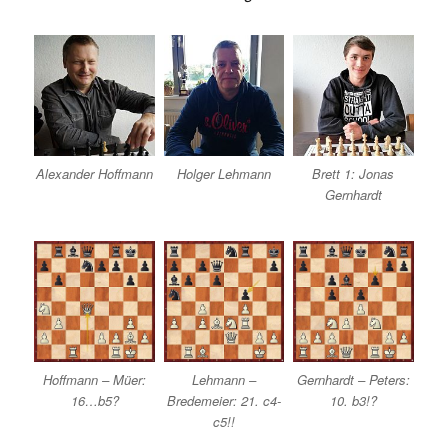
Alexander Hoffmann
Holger Lehmann
Brett 1: Jonas
Gernhardt
Hoffmann – Müer:
Lehmann –
Gernhardt – Peters:
16…b5?
Bredemeier: 21. c4-
10. b3!?
c5!!