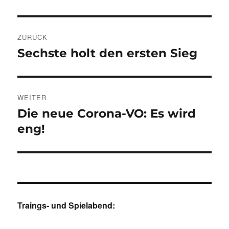
Beitragsnavigation
ZURÜCK
Sechste holt den ersten Sieg
Vorheriger
Beitrag:
WEITER
Die neue Corona-VO: Es wird
Nächster
Beitrag:
eng!
Traings- und Spielabend: