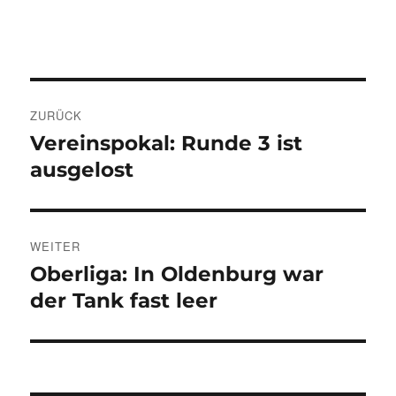
Beitragsnavigation
ZURÜCK
Vereinspokal: Runde 3 ist
Vorheriger
Beitrag:
ausgelost
WEITER
Oberliga: In Oldenburg war
Nächster
Beitrag:
der Tank fast leer