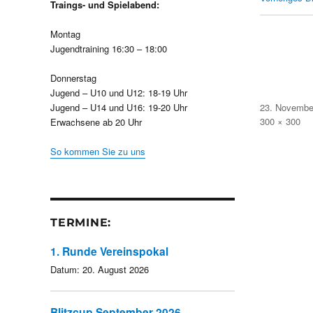
Traings- und Spielabend:
Montag
Jugendtraining 16:30 – 18:00
Donnerstag
Jugend – U10 und U12: 18-19 Uhr
Veröffentlicht
Jugend – U14 und U16: 19-20 Uhr
23. Novembe
am
Volle
300 × 300
Erwachsene ab 20 Uhr
Größe
So kommen Sie zu uns
TERMINE:
1. Runde Vereinspokal
Datum:
20. August 2026
Blitzcup September 2026