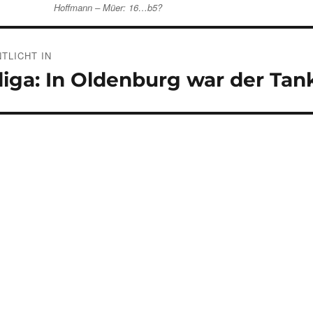
Hoffmann – Müer: 16…b5?
gsnavigation
TLICHT IN
iga: In Oldenburg war der Tank