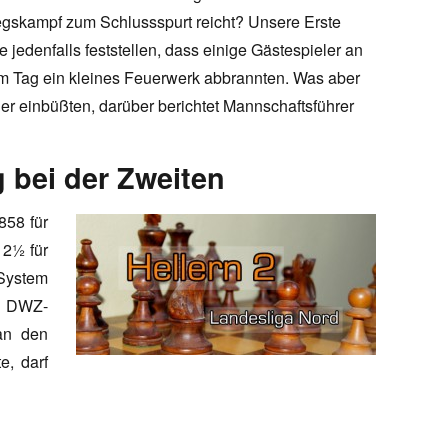
egskampf zum Schlussspurt reicht? Unsere Erste
 jedenfalls feststellen, dass einige Gästespieler an
m Tag ein kleines Feuerwerk abbrannten. Was aber
er einbüßten, darüber berichtet Mannschaftsführer
andere Kalamitäten“
 bei der Zweiten
858 für
 2½ für
 System
r DWZ-
an den
e, darf