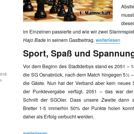
Absti
musste
diese
im Einzelnen passierte und wie wir zwei Stammspiel
„Grippewelle und 
Hajo Bade
in seinem Gastbeitrag.
weiterlesen
Sport, Spaß und Spannung
Vor dem Beginn des Stadtderbys stand es 2051 – 1
2016
die SG Osnabrück, nach dem Match hingegen 5½ –
n
die Gäste. Nun hat der Verband aber kein neues
der Punktevergabe verfügt. 2051 – das war de
Schnitt der SGOler. Dass unsere Zweite dann 
Bretter 1-5 immerhin 50% der Punkte holen konnt
daher als Erfolg verbucht werden.
„Sport, Spaß und Spannung bei der Zweiten“
weiterlesen