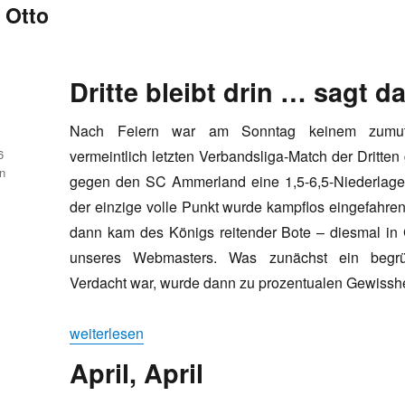
Otto
:
Dritte bleibt drin … sagt d
Nach Feiern war am Sonntag keinem zumu
6
vermeintlich letzten Verbandsliga-Match der Dritten
n
gegen den SC Ammerland eine 1,5-6,5-Niederlage
der einzige volle Punkt wurde kampflos eingefahre
dann kam des Königs reitender Bote – diesmal in 
unseres Webmasters. Was zunächst ein begrü
Verdacht war, wurde dann zu prozentualen Gewissheit:
„Dritte bleibt drin … sagt das LigaOrakel!“
weiterlesen
April, April