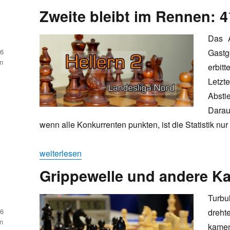
Zweite bleibt im Rennen: 
Das A
16
Gastg
n
erbit
Let
Absti
Darau
wenn alle Konkurrenten punkten, ist die Statistik nu
„Zweite bleibt im Rennen: 4½-3½ in Delmenhorst“
weiterlesen
Grippewelle und andere Ka
Turbu
16
dreht
n
kamen