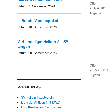
Autor
Otto
Datum:
3. September 2026
Veröffentlicht
2. April 2016
am
Kategorien
Allgemein
2. Runde Vereinspokal
Datum:
10. September 2026
Verbandsliga: Hellern 2 – SV
Lingen
Datum:
20. September 2026
Autor
Otto
Veröffentlicht
25. März 20
am
Kategorien
Jugend
WEBLINKS
SV Hellern Hauptverein
Liste der Aktiven (mit DWZ)
Liga-Ergebnisse (nsv-online)