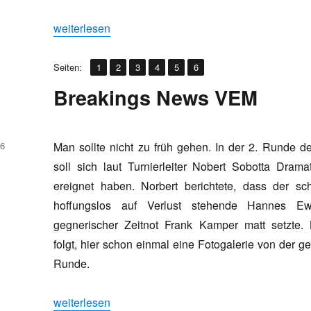
„JLEM Rotenburg: Abschlussbericht mit Rating-Aus
weiterlesen
,
,
,
,
,
Seite
Seite
Seite
Seite
Seite
Seite
Seiten:
1
2
3
4
5
6
Breakings News VEM
16
Man sollte nicht zu früh gehen. In der 2. Runde 
soll sich laut Turnierleiter Nobert Sobotta Drama
ereignet haben. Norbert berichtete, dass der sc
hoffungslos auf Verlust stehende Hannes Ew
gegnerischer Zeitnot Frank Kamper matt setzte. 
folgt, hier schon einmal eine Fotogalerie von der ge
Runde.
„Breakings News VEM“
weiterlesen