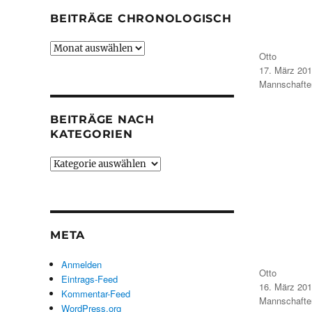
BEITRÄGE CHRONOLOGISCH
Beiträge
Autor
Otto
chronologisch
Veröffentlicht
17. März 20
am
Kategorien
Mannschafte
BEITRÄGE NACH
KATEGORIEN
Beiträge
nach
Kategorien
META
Anmelden
Autor
Otto
Eintrags-Feed
Veröffentlicht
16. März 20
Kommentar-Feed
am
Kategorien
Mannschafte
WordPress.org