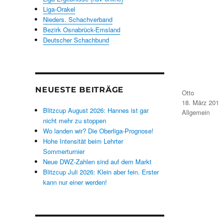
Liga-Orakel
Nieders. Schachverband
Bezirk Osnabrück-Emsland
Deutscher Schachbund
NEUESTE BEITRÄGE
Autor
Otto
Veröffentlicht
18. März 20
am
Blitzcup August 2026: Hannes ist gar
Kategorien
Allgemein
nicht mehr zu stoppen
Wo landen wir? Die Oberliga-Prognose!
Hohe Intensität beim Lehrter
Sommerturnier
Neue DWZ-Zahlen sind auf dem Markt
Blitzcup Juli 2026: Klein aber fein. Erster
kann nur einer werden!