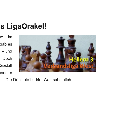
as LigaOrakel!
te. Im
 gab es
 – und
n! Doch
Gestalt
ndeter
 Die Dritte bleibt drin. Wahrscheinlich.