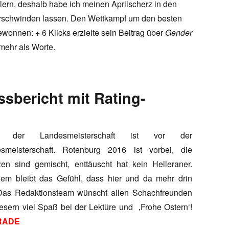
llern, deshalb habe ich meinen Aprilscherz in den
verschwinden lassen. Den Wettkampf um den besten
wonnen: + 6 Klicks erzielte sein Beitrag über
Gender
mehr als Worte.
sbericht mit Rating-
 der Landesmeisterschaft ist vor der
smeisterschaft. Rotenburg 2016 ist vorbei, die
zen sind gemischt, enttäuscht hat kein Helleraner.
dem bleibt das Gefühl, dass hier und da mehr drin
Das Redaktionsteam wünscht allen Schachfreunden
esern viel Spaß bei der Lektüre und ‚Frohe Ostern‘!
RADE