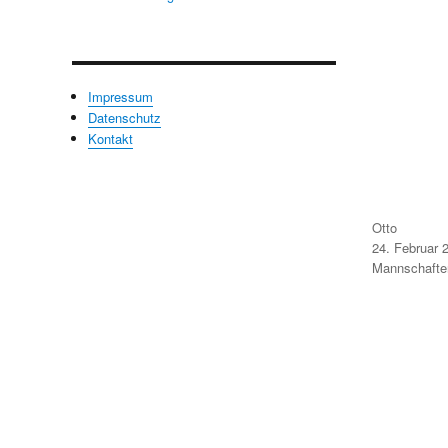
Impressum
Datenschutz
Kontakt
Autor
Otto
Veröffentlicht
24. Februar 
am
Kategorien
Mannschafte