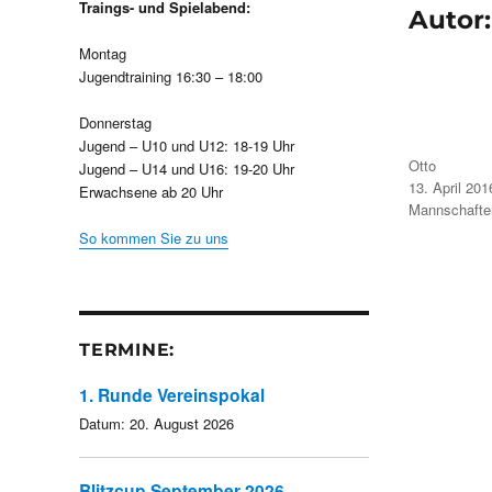
Traings- und Spielabend:
Autor
Montag
Jugendtraining 16:30 – 18:00
Donnerstag
Jugend – U10 und U12: 18-19 Uhr
Autor
Otto
Jugend – U14 und U16: 19-20 Uhr
Veröffentlicht
13. April 201
Erwachsene ab 20 Uhr
am
Kategorien
Mannschafte
So kommen Sie zu uns
TERMINE:
1. Runde Vereinspokal
Datum:
20. August 2026
Blitzcup September 2026