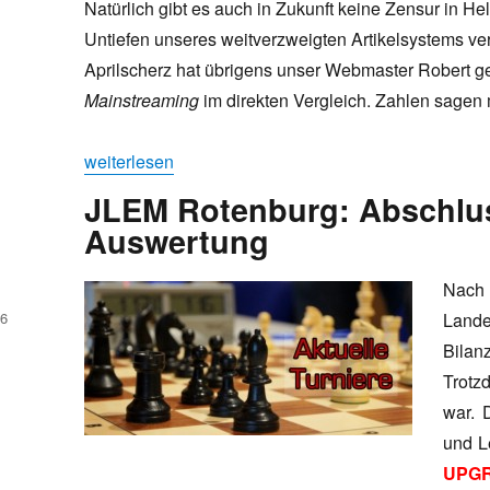
Natürlich gibt es auch in Zukunft keine Zensur in He
Untiefen unseres weitverzweigten Artikelsystems 
Aprilscherz hat übrigens unser Webmaster Robert ge
Mainstreaming
im direkten Vergleich. Zahlen sagen 
„April, April“
weiterlesen
JLEM Rotenburg: Abschlus
Auswertung
Nach
16
Lande
Bilan
Trotz
war. 
und L
UPG