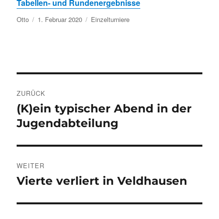
Tabellen- und Rundenergebnisse
Autor
Veröffentlicht
Kategorien
Otto
1. Februar 2020
Einzelturniere
am
Beitragsnavigation
ZURÜCK
(K)ein typischer Abend in der
Vorheriger
Beitrag:
Jugendabteilung
WEITER
Vierte verliert in Veldhausen
Nächster
Beitrag: