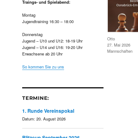
Traings- und Spielabend:
Montag
Jugendtraining 16:30 – 18:00
Donnerstag
Autor
Otto
Jugend – U10 und U12: 18-19 Uhr
Veröffentlicht
27. Mai 2026
Jugend – U14 und U16: 19-20 Uhr
am
Kategorien
Mannschaften
Erwachsene ab 20 Uhr
So kommen Sie zu uns
TERMINE:
1. Runde Vereinspokal
Datum:
20. August 2026
Blitzcup September 2026