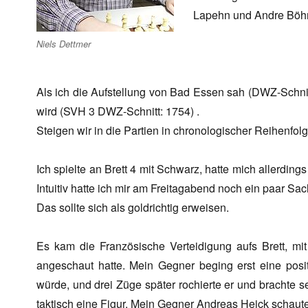
Lapehn und Andre Böhm
Niels Dettmer
Als ich die Aufstellung von Bad Essen sah (DWZ-Schnit
wird (SVH 3 DWZ-Schnitt: 1754) .
Steigen wir in die Partien in chronologischer Reihenfolg
Ich spielte an Brett 4 mit Schwarz, hatte mich allerding
Intuitiv hatte ich mir am Freitagabend noch ein paar S
Das sollte sich als goldrichtig erweisen.
Es kam die Französische Verteidigung aufs Brett, mi
angeschaut hatte. Mein Gegner beging erst eine posi
würde, und drei Züge später rochierte er und brachte se
taktisch eine Figur. Mein Gegner Andreas Heick schaute