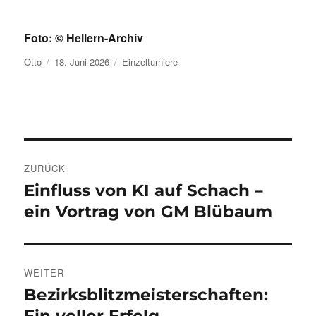
Foto: © Hellern-Archiv
Autor
Veröffentlicht
Kategorien
Otto
18. Juni 2026
Einzelturniere
am
Beitragsnavigation
ZURÜCK
Einfluss von KI auf Schach –
Vorheriger
Beitrag:
ein Vortrag von GM Blübaum
WEITER
Bezirksblitzmeisterschaften:
Nächster
Beitrag: