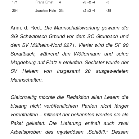
171
Franz Ernst
4
+3 =2 -4
-5
204
Joachim Rein
3½
+2 =3 -4
-38
Anm. d. Red.:
Die Mannschaftswertung gewann die
SG Schwäbisch Gmünd vor dem SC Grunbach und
dem SV Mülheim-Nord 2271. Vierter wird die SF 90
Spraitbach, während Jan Wöllermann und seine
Magdeburg auf Platz 5 einliefen. Sechster wurde der
SV Hellern von insgesamt 28 ausgewerteten
Mannschaften.
Gleichzeitig möchte die Redaktion allen Lesern die
bislang nicht veröffentlichten Partien nicht länger
vorenthalten – mitsamt der bekannten werden sie als
Paket geliefert. Die Lieferung enthält auch zwei
Arbeitsproben des mysteriösen „Schlötti.“ Dessen