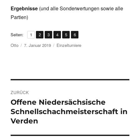
Ergebnisse
(und alle Sonderwertungen sowie alle
Partien)
,
,
,
,
,
Seite
Seite
Seite
Seite
Seite
Seite
Seiten:
1
2
3
4
5
6
Autor
Veröffentlicht
Kategorien
Otto
7. Januar 2019
Einzelturniere
am
Beitragsnavigation
ZURÜCK
Offene Niedersächsische
Vorheriger
Beitrag:
Schnellschachmeisterschaft in
Verden