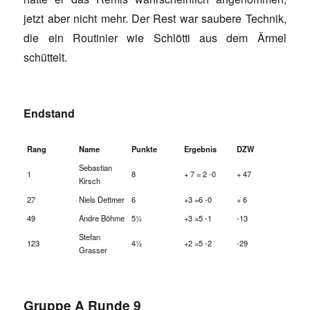
jetzt aber nicht mehr. Der Rest war saubere Technik,
die ein Routinier wie Schlötti aus dem Ärmel
schüttelt.
Endstand
Rang
Name
Punkte
Ergebnis
DZW
Sebastian
1
8
+ 7 = 2 -0
+ 47
Kirsch
27
Niels Dettmer
6
+3 =6 -0
+ 6
49
Andre Böhme
5½
+3 =5 -1
-13
Stefan
123
4½
+2 =5 -2
-29
Grasser
Gruppe A Runde 9