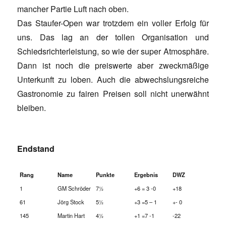
mancher Partie Luft nach oben.
Das Staufer-Open war trotzdem ein voller Erfolg für
uns. Das lag an der tollen Organisation und
Schiedsrichterleistung, so wie der super Atmosphäre.
Dann ist noch die preiswerte aber zweckmäßige
Unterkunft zu loben. Auch die abwechslungsreiche
Gastronomie zu fairen Preisen soll nicht unerwähnt
bleiben.
Endstand
Rang
Name
Punkte
Ergebnis
DWZ
1
GM Schröder
7½
+6 = 3 -0
+18
61
Jörg Stock
5½
+3 =5 – 1
+- 0
145
Martin Hart
4½
+1 =7 -1
-22