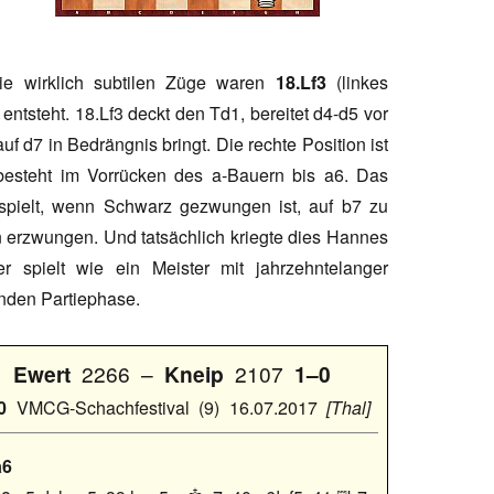
ie wirklich subtilen Züge waren
18.Lf3
(linkes
entsteht. 18.Lf3 deckt den Td1, bereitet d4-d5 vor
f d7 in Bedrängnis bringt. Die rechte Position ist
besteht im Vorrücken des a-Bauern bis a6. Das
spielt, wenn Schwarz gezwungen ist, auf b7 zu
erzwungen. Und tatsächlich kriegte dies Hannes
r spielt wie ein Meister mit jahrzehntelanger
enden Partiephase.
Ewert
2266
–
Kneip
2107
1–0
0
VMCG-Schachfestival
9
16.07.2017
Thal
a6