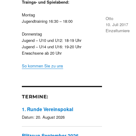
Traings- und Spielabend:
Montag
Autor
Otto
Jugendtraining 16:30 – 18:00
Veröffentlicht
10. Juli 2017
am
Kategorien
Einzelturniere
Donnerstag
Jugend – U10 und U12: 18-19 Uhr
Jugend – U14 und U16: 19-20 Uhr
Erwachsene ab 20 Uhr
So kommen Sie zu uns
TERMINE:
1. Runde Vereinspokal
Datum:
20. August 2026
Blitzcup September 2026