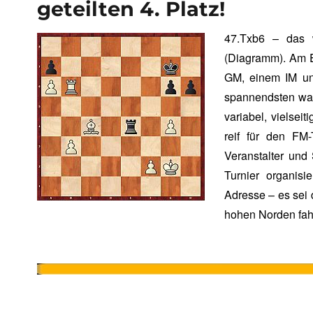
geteilten 4. Platz!
47.Txb6 – das w
(Diagramm). Am En
GM, einem IM und
spannendsten war,
variabel, vielsei
reif für den FM
Veranstalter und
Turnier organisi
Adresse – es sei
hohen Norden fah