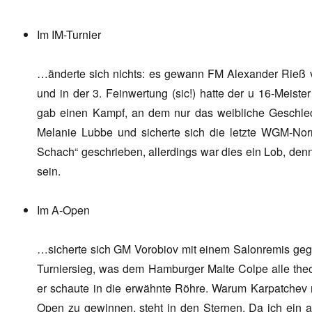
Im IM-Turnier
…änderte sich nichts: es gewann FM Alexander Rieß v
und in der 3. Feinwertung (sic!) hatte der u 16-Meist
gab einen Kampf, an dem nur das weibliche Geschlec
Melanie Lubbe und sicherte sich die letzte WGM-N
Schach“ geschrieben, allerdings war dies ein Lob, de
sein.
Im A-Open
…sicherte sich GM Vorobiov mit einem Salonremis ge
Turniersieg, was dem Hamburger Malte Colpe alle the
er schaute in die erwähnte Röhre. Warum Karpatchev m
Open zu gewinnen, steht in den Sternen. Da ich ein 