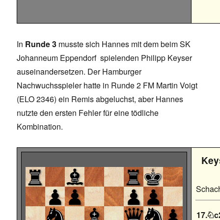
In
Runde 3
musste sich Hannes mit dem beim SK
Johanneum Eppendorf spielenden Philipp Keyser
auseinandersetzen. Der Hamburger
Nachwuchsspieler hatte in Runde 2 FM Martin Voigt
(ELO 2346) ein Remis abgeluchst, aber Hannes
nutzte den ersten Fehler für eine tödliche
Kombination.
Key
Schach
17.
c
