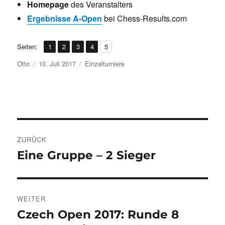
Homepage
des Veranstalters
Ergebnisse A-Open
bei Chess-Results.com
,
,
,
,
Seite
Seite
Seite
Seite
Seite
Seiten:
1
2
3
4
5
Autor
Veröffentlicht
Kategorien
Otto
10. Juli 2017
Einzelturniere
am
Beitragsnavigation
ZURÜCK
Eine Gruppe – 2 Sieger
Vorheriger
Beitrag:
WEITER
Czech Open 2017: Runde 8
Nächster