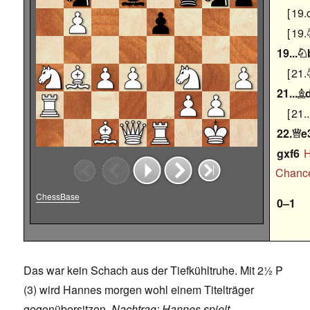
19.
19.
19...

21.
21...

21..
22.
e

gxf6
H
Chance
ChessBase
0–1
Das war kein Schach aus der Tiefkühltruhe. Mit 2½ P
(3) wird Hannes morgen wohl einem Titelträger
gegenübersitzen.
Nachtrag: Hannes spielt