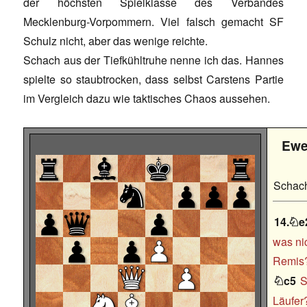
der höchsten Spielklasse des Verbandes
Mecklenburg-Vorpommern. Viel falsch gemacht SF
Schulz nicht, aber das wenige reichte.
Schach aus der Tiefkühltruhe nenne ich das. Hannes
spielte so staubtrocken, dass selbst Carstens Partie
im Vergleich dazu wie taktisches Chaos aussehen.
Ewe
Schach
14.
e

was ni
Remis?
c5
S

Läufer