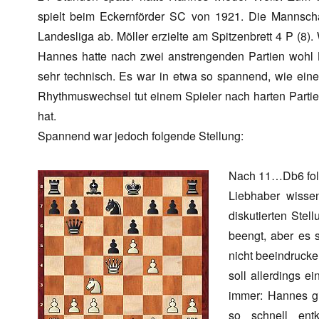
spielt beim Eckernförder SC von 1921. Die Mannscha
Landesliga ab. Möller erzielte am Spitzenbrett 4 P (8)
Hannes hatte nach zwei anstrengenden Partien wohl 
sehr technisch. Es war in etwa so spannend, wie ein
Rhythmuswechsel tut einem Spieler nach harten Parti
hat.
Spannend war jedoch folgende Stellung:
Nach 11…Db6 folg
Liebhaber wisse
diskutierten Stel
beengt, aber es 
nicht beeindrucke
soll allerdings 
immer: Hannes g
so schnell ent