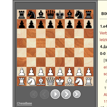
B0
1.e
Verb
letz
4.

0-0
9
e
s
11
A
1
ChessBase