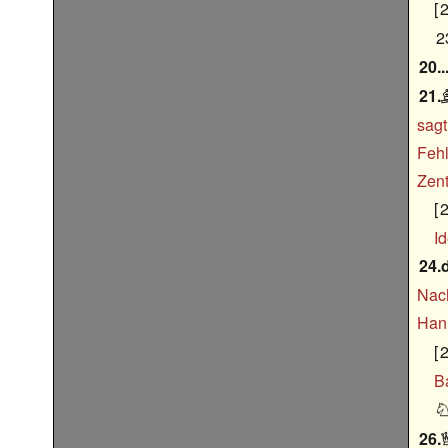
2
2
20..
21.
sagt
Fehl
Zent
2
I
24.
Nach
Han
2
B
26.