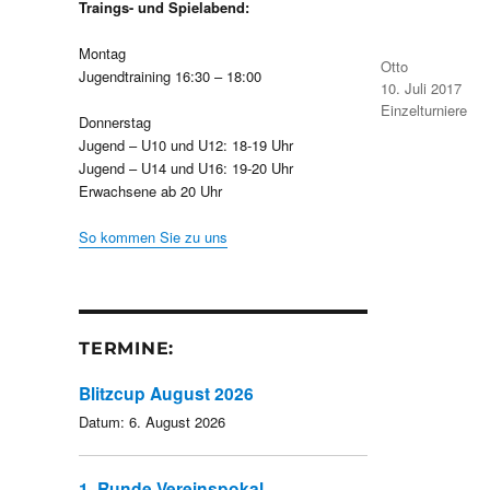
Traings- und Spielabend:
Montag
Autor
Otto
Jugendtraining 16:30 – 18:00
Veröffentlicht
10. Juli 2017
am
Kategorien
Einzelturniere
Donnerstag
Jugend – U10 und U12: 18-19 Uhr
Jugend – U14 und U16: 19-20 Uhr
Erwachsene ab 20 Uhr
So kommen Sie zu uns
TERMINE:
Blitzcup August 2026
Datum:
6. August 2026
1. Runde Vereinspokal