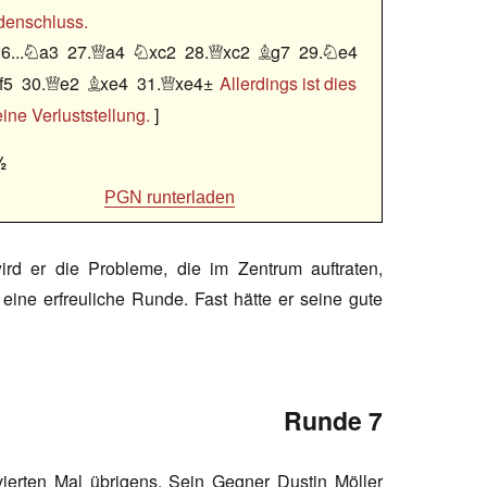
denschluss.
6...
a3
27.
a4
xc2
28.
xc2
g7
29.
e4






f5
30.
e2
xe4
31.
xe4±
Allerdings ist dies



ine Verluststellung.
½
PGN runterladen
rd er die Probleme, die im Zentrum auftraten,
eine erfreuliche Runde. Fast hätte er seine gute
Runde 7
erten Mal übrigens. Sein Gegner Dustin Möller