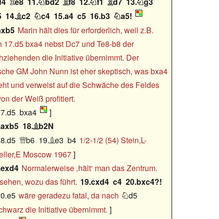
d4
e8
11.
bd2
f8
12.
f1
d7
13.
g3






5
14.
c2
c4
15.a4
c5
16.b3
a5!



axb5
Marin hält dies für erforderlich, weil z.B.
 17.d5 bxa4 nebst Dc7 und Te8-b8 der
ziehenden die Initiative übernimmt. Der
ische GM John Nunn ist eher skeptisch, was bxa4
ht und verweist auf die Schwäche des Feldes
von der Weiß profitiert.
7.d5
bxa4
..axb5
18.
b2N

8.d5
b6
19.
e3
b4
1/2-1/2 (54) Stein,L-


eller,E Moscow 1967
..exd4
Normalerweise ‚hält‘ man das Zentrum.
sehen, wozu das führt.
19.cxd4
c4
20.bxc4?!
0.e5
wäre geradezu fatal, da nach
d5

hwarz die Initiative übernimmt.