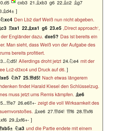
0.d5
cxb3
21.
xb3
g6
22.
c2
g7



3.
d4±

.
xc4
Den Lb2 darf Weiß nun nicht abgeben.

c3
xa1
22.
xa1
g6
23.e5
‚Direct approach‘,



 der Engländer dazu.
dxe5?
Das ist bereits ein
er. Man sieht, dass Weiß von der Aufgabe des
rums bereits profitiert.
3...
d5!
Allerdings droht jetzt
24.
e4
mit der


dee Lc2-d3xc4 und Druck auf d6.
dxe5
h7
25.
d5!
Nach etwas längerem


denken findet Harald Kiesel den Schlüsselzug.
nes muss jetzt ums Remis kämpfen.
e6

5...
e7
26.e6‼+-
zeigt die voll Wirksamkeit des

auernvorstoßes.
xe6
27.
d4!
f6
28.
xf6




xf6
29.
xf6+-


xb5±
a3
und die Partie endete mit einem

