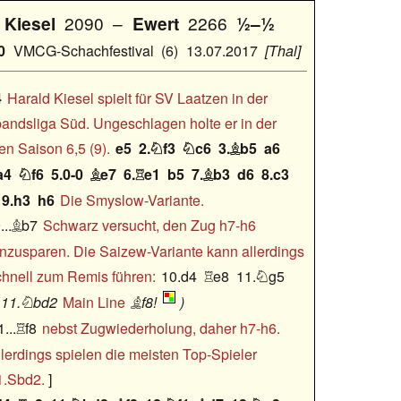
Kiesel
2090
–
Ewert
2266
½–½
0
VMCG-Schachfestival
6
13.07.2017
Thal
4
Harald Kiesel spielt für SV Laatzen in der
andsliga Süd. Ungeschlagen holte er in der
ten Saison 6,5 (9).
e5
2.
f3
c6
3.
b5
a6



a4
f6
5.0-0
e7
6.
e1
b5
7.
b3
d6
8.c3




9.h3
h6
Die Smyslow-Variante.
...
b7
Schwarz versucht, den Zug h7-h6

inzusparen. Die Saizew-Variante kann allerdings
chnell zum Remis führen:
10.d4
e8
11.
g5


11.
bd2
Main Line
f8!


...
f8
nebst Zugwiederholung, daher h7-h6.

llerdings spielen die meisten Top-Spieler
1.Sbd2.