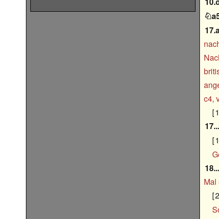
10.
a

17.
nach
Nach
brit
ange
c4, 
1
17.
1
G
18.
Mal 
2
Sc