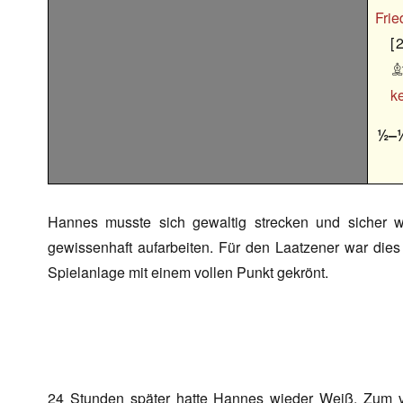
Frie
2

ke
½–
Hannes musste sich gewaltig strecken und sicher wi
gewissenhaft aufarbeiten. Für den Laatzener war dies 
Spielanlage mit einem vollen Punkt gekrönt.
24 Stunden später hatte Hannes wieder Weiß. Zum vi