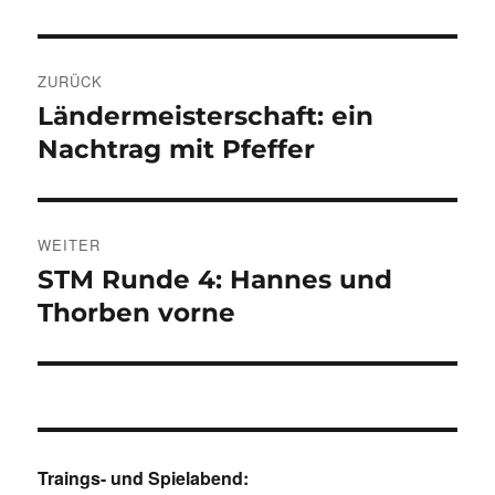
Beitragsnavigation
ZURÜCK
Ländermeisterschaft: ein
Vorheriger
Beitrag:
Nachtrag mit Pfeffer
WEITER
STM Runde 4: Hannes und
Nächster
Beitrag:
Thorben vorne
Traings- und Spielabend: