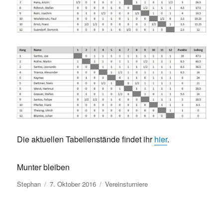
Die aktuellen Tabellenstände findet ihr
hier
.
Munter bleiben
Autor
Veröffentlicht
Kategorien
Stephan
7. Oktober 2016
Vereinsturniere
am