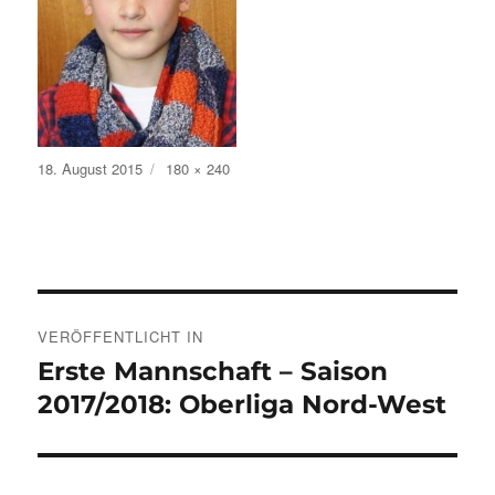
Veröffentlicht
Volle
18. August 2015
180 × 240
am
Größe
Beitragsnavigation
VERÖFFENTLICHT IN
Erste Mannschaft – Saison
2017/2018: Oberliga Nord-West