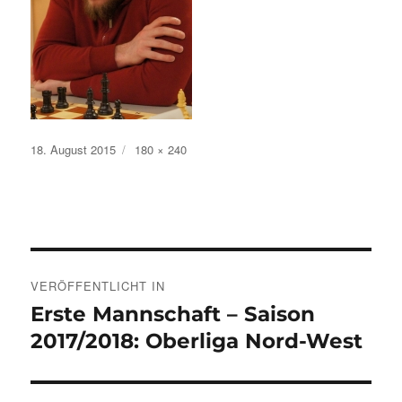
Veröffentlicht
Volle
18. August 2015
180 × 240
am
Größe
Beitragsnavigation
VERÖFFENTLICHT IN
Erste Mannschaft – Saison
2017/2018: Oberliga Nord-West