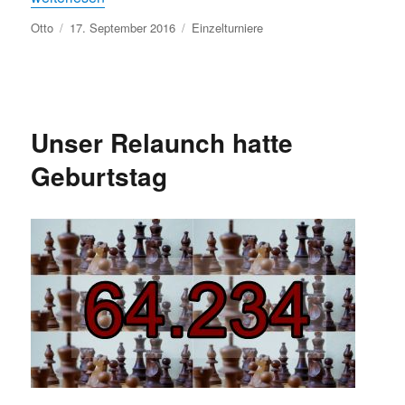
Autor
Veröffentlicht
Kategorien
Otto
17. September 2016
Einzelturniere
am
Unser Relaunch hatte
Geburtstag