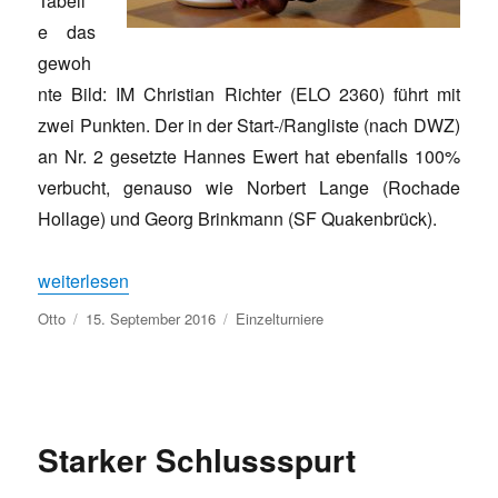
Tabell
e das
gewoh
nte Bild: IM Christian Richter (ELO 2360) führt mit
zwei Punkten. Der in der Start-/Rangliste (nach DWZ)
an Nr. 2 gesetzte Hannes Ewert hat ebenfalls 100%
verbucht, genauso wie Norbert Lange (Rochade
Hollage) und Georg Brinkmann (SF Quakenbrück).
„STM Runde 2: Vier Spieler noch ohne Punktverlust“
weiterlesen
Autor
Veröffentlicht
Kategorien
Otto
15. September 2016
Einzelturniere
am
Starker Schlussspurt