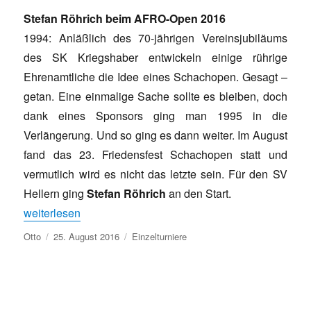
Stefan Röhrich beim AFRO-Open 2016
1994: Anläßlich des 70-jährigen Vereinsjubiläums
des SK Kriegshaber entwickeln einige rührige
Ehrenamtliche die Idee eines Schachopen. Gesagt –
getan. Eine einmalige Sache sollte es bleiben, doch
dank eines Sponsors ging man 1995 in die
Verlängerung. Und so ging es dann weiter. Im August
fand das 23. Friedensfest Schachopen statt und
vermutlich wird es nicht das letzte sein. Für den SV
Hellern ging
Stefan Röhrich
an den Start.
„Starker Schlussspurt“
weiterlesen
Autor
Veröffentlicht
Kategorien
Otto
25. August 2016
Einzelturniere
am