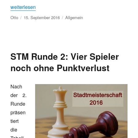
„Unser Relaunch hatte Geburtstag“
weiterlesen
Autor
Veröffentlicht
Kategorien
Otto
15. September 2016
Allgemein
am
STM Runde 2: Vier Spieler
noch ohne Punktverlust
Nach
der 2.
Runde
präsen
tiert
die