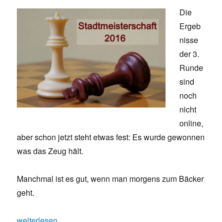
Die
Ergeb
nisse
der 3.
Runde
sind
noch
nicht
online,
aber schon jetzt steht etwas fest: Es wurde gewonnen
was das Zeug hält.
Manchmal ist es gut, wenn man morgens zum Bäcker
geht.
„STM Runde 3: Das große Abräumen“
weiterlesen