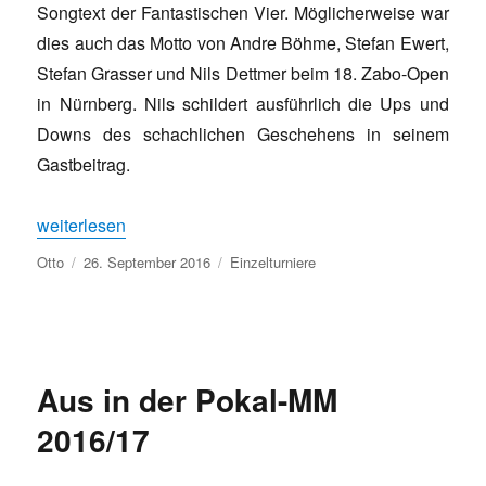
Songtext der Fantastischen Vier. Möglicherweise war
dies auch das Motto von Andre Böhme, Stefan Ewert,
Stefan Grasser und Nils Dettmer beim 18. Zabo-Open
in Nürnberg. Nils schildert ausführlich die Ups und
Downs des schachlichen Geschehens in seinem
Gastbeitrag.
„Die Fantastischen Vier beim Zabo-Open“
weiterlesen
Autor
Veröffentlicht
Kategorien
Otto
26. September 2016
Einzelturniere
am
Aus in der Pokal-MM
2016/17