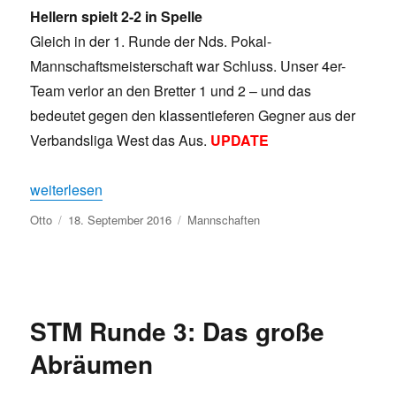
Hellern spielt 2-2 in Spelle
Gleich in der 1. Runde der Nds. Pokal-
Mannschaftsmeisterschaft war Schluss. Unser 4er-
Team verlor an den Bretter 1 und 2 – und das
bedeutet gegen den klassentieferen Gegner aus der
Verbandsliga West das Aus.
UPDATE
„Aus in der Pokal-MM 2016/17“
weiterlesen
Autor
Veröffentlicht
Kategorien
Otto
18. September 2016
Mannschaften
am
STM Runde 3: Das große
Abräumen