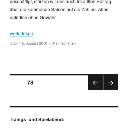
beschäftigt, stürzen wir uns auch im dritten Beitrag
über die kommende Saison auf die Zahlen. Alles
natürlich ohne Gewähr.
„Die Oberliga 2016-17 wird für uns…“
weiterlesen
Autor
Veröffentlicht
Kategorien
Otto
5. August 2016
Mannschaften
am
Seitennummerierung
SEITE
78
VOR
NÄC
der
HERI
HSTE
GE
SEIT
Beiträge
SEIT
E
E
Traings- und Spielabend: