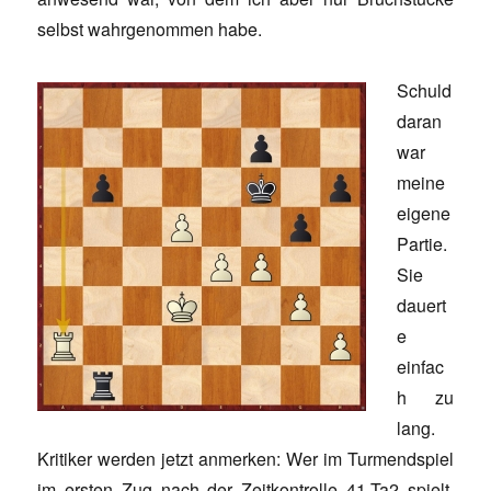
selbst wahrgenommen habe.
Schuld
daran
war
meine
eigene
Partie.
Sie
dauert
e
einfac
h zu
lang.
Kritiker werden jetzt anmerken: Wer im Turmendspiel
im ersten Zug nach der Zeitkontrolle 41.Ta2 spielt,