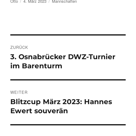
Autor
Veröffentlicht
Kategorien
Otto
4. März 2023
Mannschaften
am
Beitragsnavigation
ZURÜCK
3. Osnabrücker DWZ-Turnier
Vorheriger
Beitrag:
im Barenturm
WEITER
Blitzcup März 2023: Hannes
Nächster
Beitrag:
Ewert souverän