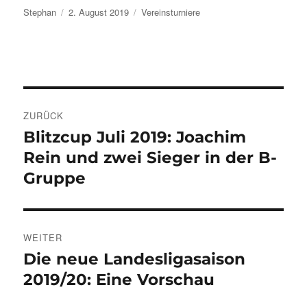
Autor
Veröffentlicht
Kategorien
Stephan
2. August 2019
Vereinsturniere
am
Beitragsnavigation
ZURÜCK
Blitzcup Juli 2019: Joachim
Vorheriger
Beitrag:
Rein und zwei Sieger in der B-
Gruppe
WEITER
Die neue Landesligasaison
Nächster
Beitrag:
2019/20: Eine Vorschau