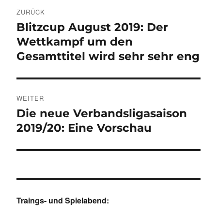
Beitragsnavigation
ZURÜCK
Blitzcup August 2019: Der
Vorheriger
Beitrag:
Wettkampf um den
Gesamttitel wird sehr sehr eng
WEITER
Die neue Verbandsligasaison
Nächster
Beitrag:
2019/20: Eine Vorschau
Traings- und Spielabend: