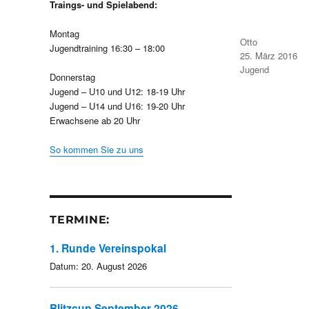
Traings- und Spielabend:
Montag
Autor
Otto
Jugendtraining 16:30 – 18:00
Veröffentlicht
25. März 2016
am
Kategorien
Jugend
Donnerstag
Jugend – U10 und U12: 18-19 Uhr
Jugend – U14 und U16: 19-20 Uhr
Erwachsene ab 20 Uhr
So kommen Sie zu uns
TERMINE:
1. Runde Vereinspokal
Datum:
20. August 2026
Blitzcup September 2026