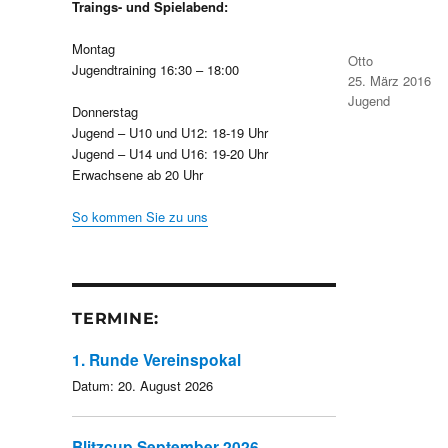
Traings- und Spielabend:
Montag
Autor
Otto
Jugendtraining 16:30 – 18:00
Veröffentlicht
25. März 2016
am
Kategorien
Jugend
Donnerstag
Jugend – U10 und U12: 18-19 Uhr
Jugend – U14 und U16: 19-20 Uhr
Erwachsene ab 20 Uhr
So kommen Sie zu uns
TERMINE:
1. Runde Vereinspokal
Datum:
20. August 2026
Blitzcup September 2026