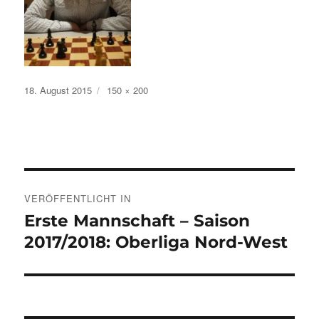
Veröffentlicht
Volle
18. August 2015
150 × 200
am
Größe
Beitragsnavigation
VERÖFFENTLICHT IN
Erste Mannschaft – Saison
2017/2018: Oberliga Nord-West