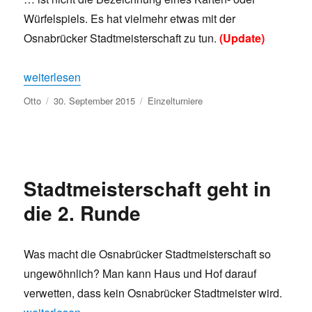
Würfelspiels. Es hat vielmehr etwas mit der
Osnabrücker Stadtmeisterschaft zu tun.
(Update)
„Neun von Vierzehn …“
weiterlesen
Autor
Veröffentlicht
Kategorien
Otto
30. September 2015
Einzelturniere
am
Stadtmeisterschaft geht in
die 2. Runde
Was macht die Osnabrücker Stadtmeisterschaft so
ungewöhnlich? Man kann Haus und Hof darauf
verwetten, dass kein Osnabrücker Stadtmeister wird.
„Stadtmeisterschaft geht in die 2. Runde“