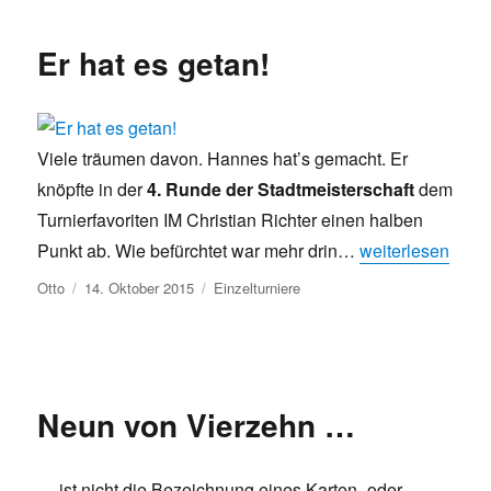
Er hat es getan!
Viele träumen davon. Hannes hat’s gemacht. Er
knöpfte in der
4. Runde der Stadtmeisterschaft
dem
Turnierfavoriten IM Christian Richter einen halben
„Er hat es getan!
Punkt ab. Wie befürchtet war mehr drin…
weiterlesen
Autor
Veröffentlicht
Kategorien
Otto
14. Oktober 2015
Einzelturniere
am
Neun von Vierzehn …
… ist nicht die Bezeichnung eines Karten- oder