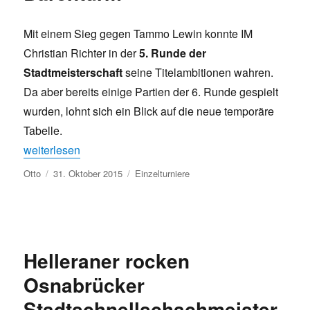
Mit einem Sieg gegen Tammo Lewin konnte IM
Christian Richter in der
5. Runde der
Stadtmeisterschaft
seine Titelambitionen wahren.
Da aber bereits einige Partien der 6. Runde gespielt
wurden, lohnt sich ein Blick auf die neue temporäre
Tabelle.
„Gedränge um Platz 1 im Barenturm“
weiterlesen
Autor
Veröffentlicht
Kategorien
Otto
31. Oktober 2015
Einzelturniere
am
Helleraner rocken
Osnabrücker
Stadtschnellschachmeister