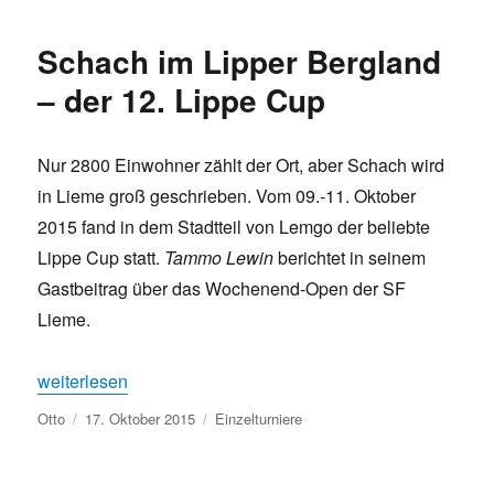
Schach im Lipper Bergland
– der 12. Lippe Cup
Nur 2800 Einwohner zählt der Ort, aber Schach wird
in Lieme groß geschrieben. Vom 09.-11. Oktober
2015 fand in dem Stadtteil von Lemgo der beliebte
Lippe Cup statt.
Tammo Lewin
berichtet in seinem
Gastbeitrag über das Wochenend-Open der SF
Lieme.
„Schach im Lipper Bergland – der 12. Lippe Cup“
weiterlesen
Autor
Veröffentlicht
Kategorien
Otto
17. Oktober 2015
Einzelturniere
am