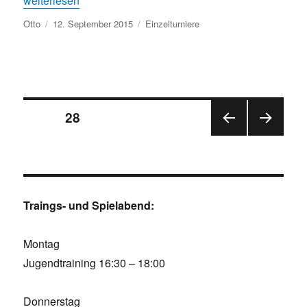
weiterlesen
Autor
Veröffentlicht
Kategorien
Otto
12. September 2015
Einzelturniere
am
Seitennummerierung
SEITE
28
VOR
NÄC
der
HERI
HSTE
GE
SEIT
Beiträge
SEIT
E
E
Traings- und Spielabend:
Montag
Jugendtraining 16:30 – 18:00
Donnerstag