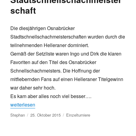
schaft
Die diesjährigen Osnabrücker
Stadtschnellschachmeisterschaften wurden durch die
teilnehmenden Helleraner dominiert.
Gemäß der Setzliste waren Ingo und Dirk die klaren
Favoriten auf den Titel des Osnabrücker
Schnellschachmeisters. Die Hoffnung der
mitfiebernden Fans auf einen Helleraner Titelgewinn
war daher sehr hoch.
Es kam aber alles noch viel besser….
„Helleraner rocken Osnabrücker Stadtschnellschachmeiste
weiterlesen
Autor
Veröffentlicht
Kategorien
Stephan
25. Oktober 2015
Einzelturniere
am