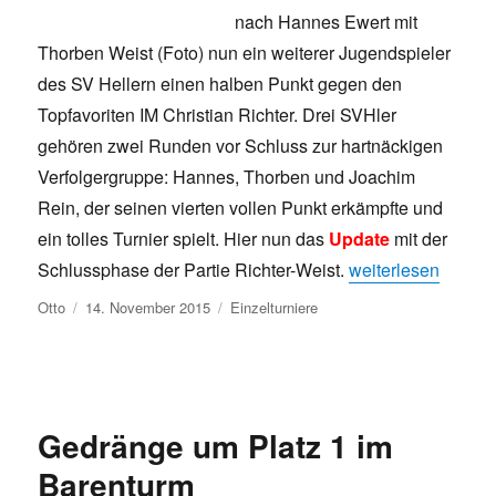
nach Hannes Ewert mit
Thorben Weist (Foto) nun ein weiterer Jugendspieler
des SV Hellern einen halben Punkt gegen den
Topfavoriten IM Christian Richter. Drei SVHler
gehören zwei Runden vor Schluss zur hartnäckigen
Verfolgergruppe: Hannes, Thorben und Joachim
Rein, der seinen vierten vollen Punkt erkämpfte und
ein tolles Turnier spielt. Hier nun das
Update
mit der
„Er hat es auch get
Schlussphase der Partie Richter-Weist.
weiterlesen
Autor
Veröffentlicht
Kategorien
Otto
14. November 2015
Einzelturniere
am
Gedränge um Platz 1 im
Barenturm