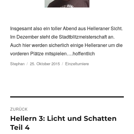
Insgesamt also ein toller Abend aus Helleraner Sicht.
Im Dezember steht die Stadtblitzmeisterschaft an.
Auch hier werden sicherlich einige Helleraner um die
vorderen Plätze mitspielen….hoffentlich
Autor
Veröffentlicht
Kategorien
Stephan
25. Oktober 2015
Einzelturniere
am
Beitragsnavigation
ZURÜCK
Hellern 3: Licht und Schatten
Vorheriger
Beitrag:
Teil 4