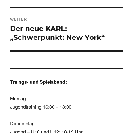
WEITER
Der neue KARL:
Nächster
Beitrag:
„Schwerpunkt: New York“
Traings- und Spielabend:
Montag
Jugendtraining 16:30 – 18:00
Donnerstag
Jugend – U10 und U12: 18-19 Uhr