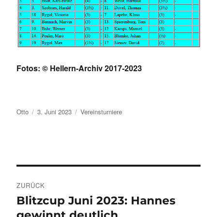
Fotos: © Hellern-Archiv 2017-2023
Autor
Veröffentlicht
Kategorien
Otto
3. Juni 2023
Vereinsturniere
am
Beitragsnavigation
ZURÜCK
Blitzcup Juni 2023: Hannes
Vorheriger
Beitrag:
gewinnt deutlich