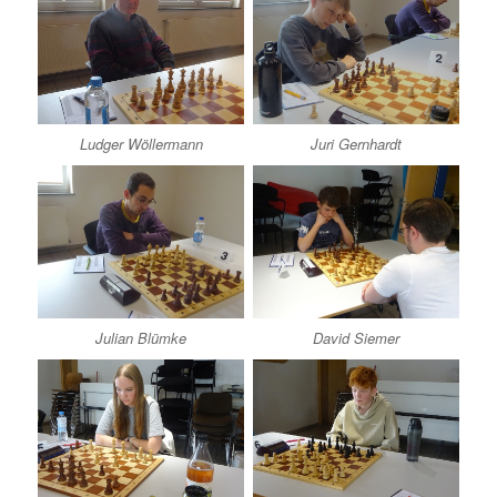
Ludger Wöllermann
Juri Gernhardt
Julian Blümke
David Siemer