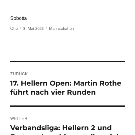
Sobotta
Autor
Veröffentlicht
Kategorien
Otto
8. Mai 2023
Mannschaften
am
Beitragsnavigation
ZURÜCK
17. Hellern Open: Martin Rothe
Vorheriger
Beitrag:
führt nach vier Runden
WEITER
Verbandsliga: Hellern 2 und
Nächster