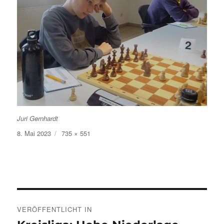
Juri Gernhardt
Veröffentlicht
Volle
8. Mai 2023
735 × 551
am
Größe
Beitragsnavigation
VERÖFFENTLICHT IN