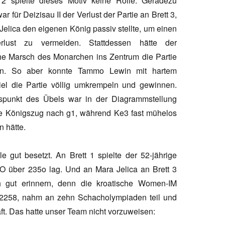
 2 spielte dieses Motiv keine Rolle. Geradezu
ar für Deizisau II der Verlust der Partie an Brett 3,
elica den eigenen König passiv stellte, um einen
erlust zu vermeiden. Stattdessen hätte der
he Marsch des Monarchen ins Zentrum die Partie
n. So aber konnte Tammo Lewin mit hartem
el die Partie völlig umkrempeln und gewinnen.
punkt des Übels war in der Diagrammstellung
e Königszug nach g1, während Ke3 fast mühelos
 hätte.
lle gut besetzt. An Brett 1 spielte der 52-jährige
O über 235o lag. Und an Mara Jelica an Brett 3
h gut erinnern, denn die kroatische Women-IM
n 2258, nahm an zehn Schacholympiaden teil und
. Das hatte unser Team nicht vorzuweisen: