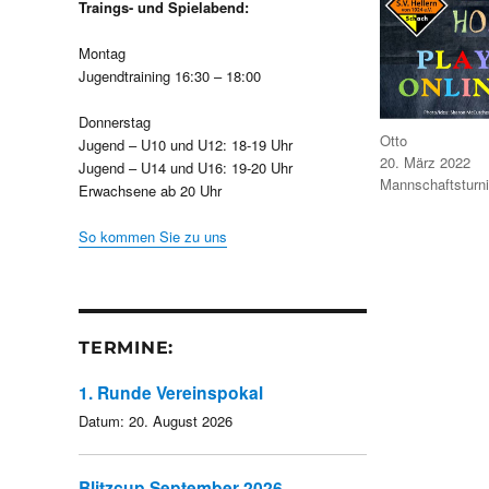
Traings- und Spielabend:
Montag
Jugendtraining 16:30 – 18:00
Donnerstag
Autor
Otto
Jugend – U10 und U12: 18-19 Uhr
Veröffentlicht
20. März 2022
Jugend – U14 und U16: 19-20 Uhr
am
Kategorien
Mannschaftsturni
Erwachsene ab 20 Uhr
So kommen Sie zu uns
TERMINE:
1. Runde Vereinspokal
Datum:
20. August 2026
Blitzcup September 2026