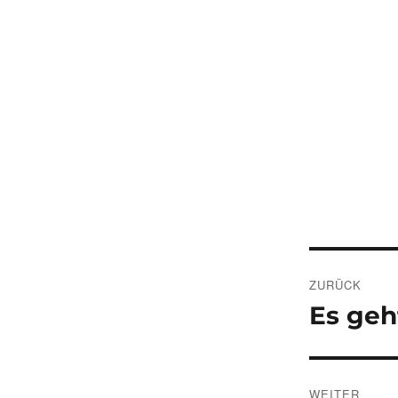
Beitrags
ZURÜCK
Es geh
Vorheriger
Beitrag:
WEITER