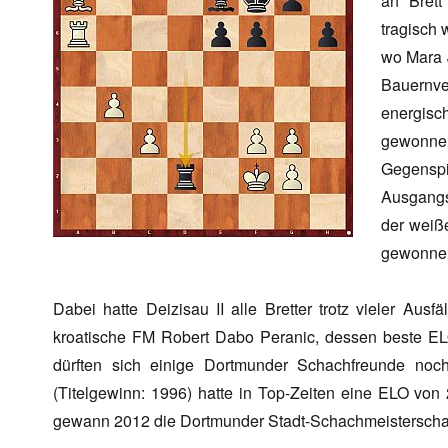
an Brett
tragisch w
wo Mara J
Bauernv
energisc
gewonne
Gegenspi
Ausgangs
der weiß
gewonnen
Dabei hatte Deizisau II alle Bretter trotz vieler Ausfä
kroatische FM Robert Dabo Peranic, dessen beste EL
dürften sich einige Dortmunder Schachfreunde noc
(Titelgewinn: 1996) hatte in Top-Zeiten eine ELO vo
gewann 2012 die Dortmunder Stadt-Schachmeisterschaft