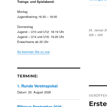
Traings- und Spielabend:
Montag
Jugendtraining 16:30 – 18:00
Donnerstag
Veröffentlicht
24. Januar 2
Jugend – U10 und U12: 18-19 Uhr
am
Volle
200 × 200
Jugend – U14 und U16: 19-20 Uhr
Größe
Erwachsene ab 20 Uhr
So kommen Sie zu uns
TERMINE:
1. Runde Vereinspokal
Beitra
Datum:
20. August 2026
VERÖFFEN
Erst
Blitzcup September 2026