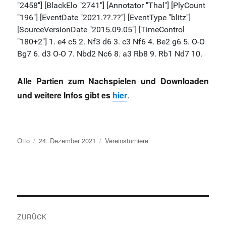
Alle Partien zum Nachspielen und Downloaden
und weitere Infos gibt es
hier
.
Autor
Veröffentlicht
Kategorien
Otto
24. Dezember 2021
Vereinsturniere
am
Beitragsnavigation
ZURÜCK