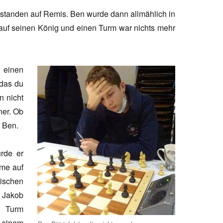
2 standen auf Remis. Ben wurde dann allmählich in
auf seinen König und einen Turm war nichts mehr
einen
 das du
n nicht
ner. Ob
 Ben.
urde er
ame auf
rischen
 Jakob
 Turm
 einem