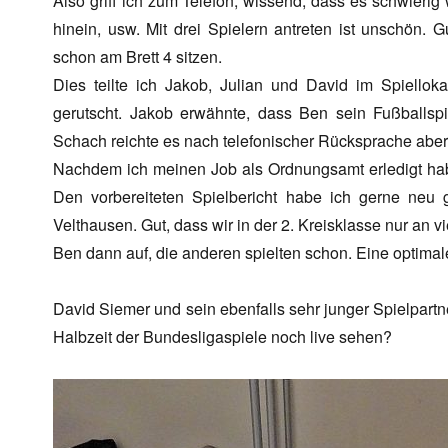
Also griff ich zum Telefon, wissend, dass es schwierig 
hinein, usw. Mit drei Spielern antreten ist unschön. 
schon am Brett 4 sitzen.
Dies teilte ich Jakob, Julian und David im Spielloka
gerutscht. Jakob erwähnte, dass Ben sein Fußballspi
Schach reichte es nach telefonischer Rücksprache aber 
Nachdem ich meinen Job als Ordnungsamt erledigt hab
Den vorbereiteten Spielbericht habe ich gerne neu g
Velthausen. Gut, dass wir in der 2. Kreisklasse nur an vi
Ben dann auf, die anderen spielten schon. Eine optimal
David Siemer und sein ebenfalls sehr junger Spielpartne
Halbzeit der Bundesligaspiele noch live sehen?