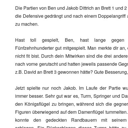
Die Partien von Ben und Jakob Dittrich an Brett 1 und 
die Defensive gedrängt und nach einem Doppelangriff 
zu machen.
Hast toll gespielt, Ben, hast lange gegen 
Fünfzehnhunderter gut mitgespielt. Man merkte dir an,
nicht fit bist. Durch dein Mitwirken sind die drei andere
nach vorne gerutscht und hatten jeweils passende Geg
z.B. David an Brett 3 gewonnen hätte? Gute Besserung,
Jetzt spielte nur noch Jakob. Im Laufe der Partie w
immer besser. Sehr gut war es, Turm, Springer und D
den Königsflügel zu bringen, während sich die gegne
Figuren überwiegend auf dem Damenflügel tummelten.
konnte den gedeckten Randbauern mit seinem
schlagen. Ein Rückschlagen dieses Turms hätte zu