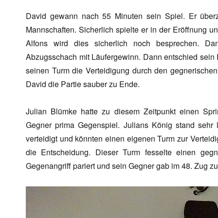
David gewann nach 55 Minuten sein Spiel. Er überze
Mannschaften. Sicherlich spielte er in der Eröffnung 
Alfons wird dies sicherlich noch besprechen. D
Abzugsschach mit Läufergewinn. Dann entschied sein R
seinen Turm die Verteidigung durch den gegnerische
David die Partie sauber zu Ende.
Julian Blümke hatte zu diesem Zeitpunkt einen Spri
Gegner prima Gegenspiel. Julians König stand sehr l
verteidigt und könnten einen eigenen Turm zur Verteidi
die Entscheidung. Dieser Turm fesselte einen geg
Gegenangriff pariert und sein Gegner gab im 48. Zug zu