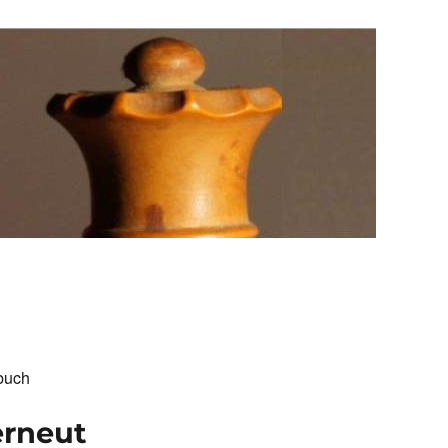
buch
erneut