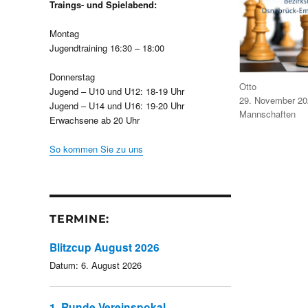
Traings- und Spielabend:
Montag
Jugendtraining 16:30 – 18:00
Donnerstag
Autor
Otto
Jugend – U10 und U12: 18-19 Uhr
Veröffentlicht
29. November 20
Jugend – U14 und U16: 19-20 Uhr
am
Kategorien
Mannschaften
Erwachsene ab 20 Uhr
So kommen Sie zu uns
TERMINE:
Blitzcup August 2026
Datum:
6. August 2026
1. Runde Vereinspokal