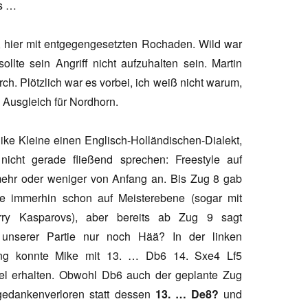
gs …
s, hier mit entgegengesetzten Rochaden. Wild war
ollte sein Angriff nicht aufzuhalten sein. Martin
ch. Plötzlich war es vorbei, ich weiß nicht warum,
 Ausgleich für Nordhorn.
Mike Kleine einen Englisch-Holländischen-Dialekt,
nicht gerade fließend sprechen: Freestyle auf
mehr oder weniger von Anfang an. Bis Zug 8 gab
ie immerhin schon auf Meisterebene (sogar mit
arry Kasparovs), aber bereits ab Zug 9 sagt
unserer Partie nur noch Hää? In der linken
ung konnte Mike mit 13. … Db6 14. Sxe4 Lf5
l erhalten. Obwohl Db6 auch der geplante Zug
 gedankenverloren statt dessen
13. … De8?
und