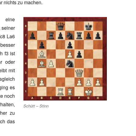
ar nichts zu machen.
h eine
 seiner
Tc8 La6
 besser
 f3 ist
r oder
ibt mit
sgleich
ging es
hte noch
halten,
Schütt – Stinn
cher zu
och das