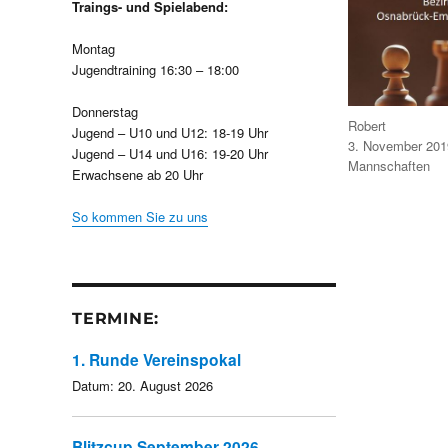
Traings- und Spielabend:
Montag
Jugendtraining 16:30 – 18:00
Donnerstag
Autor
Robert
Jugend – U10 und U12: 18-19 Uhr
Veröffentlicht
3. November 201
Jugend – U14 und U16: 19-20 Uhr
am
Kategorien
Mannschaften
Erwachsene ab 20 Uhr
So kommen Sie zu uns
TERMINE:
1. Runde Vereinspokal
Datum:
20. August 2026
Blitzcup September 2026