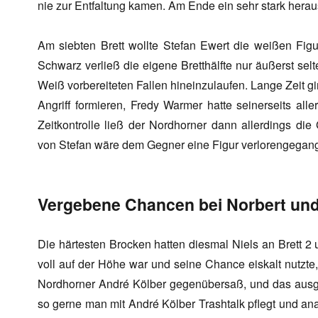
nie zur Entfaltung kamen. Am Ende ein sehr stark heraus
Am siebten Brett wollte Stefan Ewert die weißen Fi
Schwarz verließ die eigene Bretthälfte nur äußerst sel
Weiß vorbereiteten Fallen hineinzulaufen. Lange Zeit g
Angriff formieren, Fredy Warmer hatte seinerseits alle
Zeitkontrolle ließ der Nordhorner dann allerdings d
von Stefan wäre dem Gegner eine Figur verlorengegang
Vergebene Chancen bei Norbert und
Die härtesten Brocken hatten diesmal Niels an Brett 2 
voll auf der Höhe war und seine Chance eiskalt nutzte, 
Nordhorner André Kölber gegenübersaß, und das ausger
so gerne man mit André Kölber Trashtalk pflegt und anal