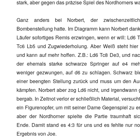
stark, aber gegen das präzise Spiel des Nordhorners w
Ganz anders bei Norbert, der zwischenzeitlic
Bombenstellung hatte. Im Diagramm kann Norbert dank
Läufer sofortiges Remis erzwingen, wenn er will: Ld6 
Tc6 Lb5 und Zugwiederholung. Aber Weiß steht hier
und kann auf mehr hoffen. Z.B.: Ld6 Tc8 De3, und nach
der ehemals starke schwarze Springer auf e4 meh
weniger gezwungen, auf d6 zu schlagen. Schwarz ble
einer beengten Stellung zurück und muss um den Au
kämpfen. Norbert aber zog Ld6 nicht, und irgendwann 
bergab. In Zeitnot verlor er schließlich Material, versuc
ein Figurenopfer, um mit seiner Dame Gegenspiel zu er
aber der Nordhorner spielte die Partie traumhaft si
Ende. Damit stand es 4:3 für uns und es fehlte nur n
Ergebnis von Joe.